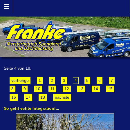
Seite 4 von 18.
vorherige
1
2
3
4
5
6
7
8
9
10
11
12
13
14
15
16
17
18
nächste
So geht echte Integration!...