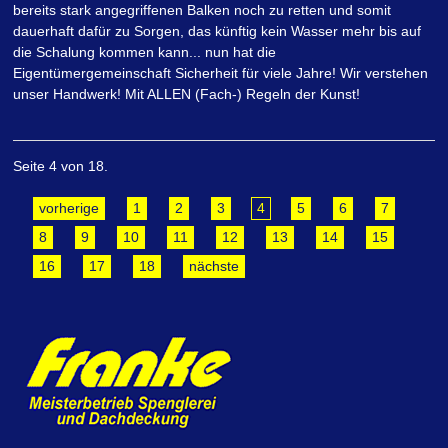
bereits stark angegriffenen Balken noch zu retten und somit
dauerhaft dafür zu Sorgen, das künftig kein Wasser mehr bis auf
die Schalung kommen kann... nun hat die
Eigentümergemeinschaft Sicherheit für viele Jahre! Wir verstehen
unser Handwerk! Mit ALLEN (Fach-) Regeln der Kunst!
Seite 4 von 18.
vorherige
1
2
3
4
5
6
7
8
9
10
11
12
13
14
15
16
17
18
nächste