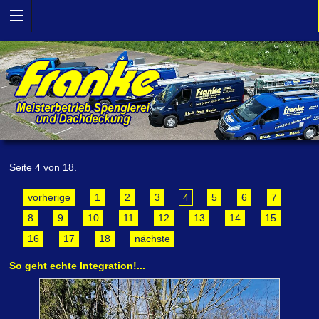
Seite 4 von 18.
vorherige
1
2
3
4
5
6
7
8
9
10
11
12
13
14
15
16
17
18
nächste
So geht echte Integration!...