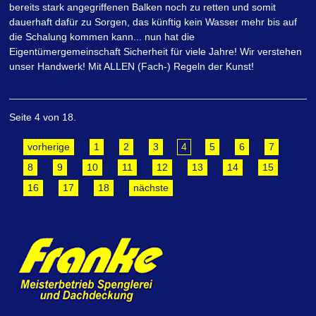
bereits stark angegriffenen Balken noch zu retten und somit
dauerhaft dafür zu Sorgen, das künftig kein Wasser mehr bis auf
die Schalung kommen kann... nun hat die
Eigentümergemeinschaft Sicherheit für viele Jahre! Wir verstehen
unser Handwerk! Mit ALLEN (Fach-) Regeln der Kunst!
Seite 4 von 18.
vorherige
1
2
3
4
5
6
7
8
9
10
11
12
13
14
15
16
17
18
nächste