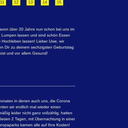
11
12
13
14
15
avon über 20 Jahre nun schon bei uns im
cht Lumpen lassen und sind schön Essen
Hochleben lassen! Lieber Uwe, wir
en Dir zu deinem sechzigsten Geburtstag
bist und vor allem Gesund!
 Monaten in denen auch uns, die Corona
ten wir endlich mal wieder einen
ßig leider nicht ganz vollzählig, hatten
diesen 2 Tagen, mit Übernachtung in einer
ropaparks kamen alle auf Ihre Kosten!