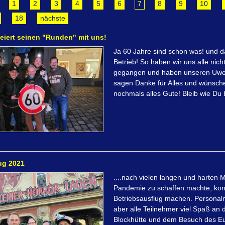
1
2
3
4
5
6
7
8
9
10
18
nächste
eiert seinen "Runden" mit uns!
Ja 60 Jahre sind schon was! und d
Betrieb! So haben wir uns alle ni
gegangen und haben unseren Uwe 
sagen Danke für Alles und wünsch
nochmals alles Gute! Bleib wie Du 
ug 2021
....nach vielen langen und harten
Pandemie zu schaffen machte, konn
Betriebsausflug machen. Personalmä
aber alle Teilnehmer viel Spaß an 
Blockhütte und dem Besuch des Eu